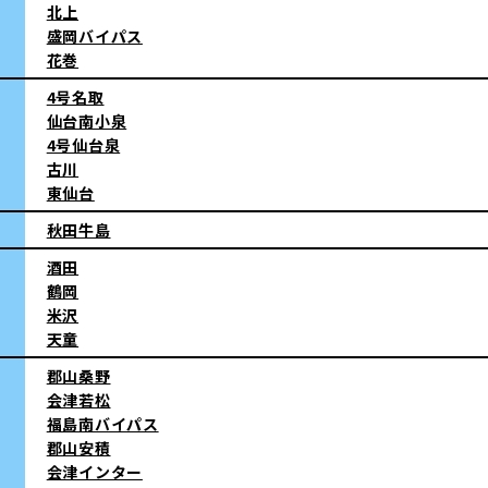
北上
盛岡バイパス
花巻
4号名取
仙台南小泉
4号仙台泉
古川
東仙台
秋田牛島
酒田
鶴岡
米沢
天童
郡山桑野
会津若松
福島南バイパス
郡山安積
会津インター