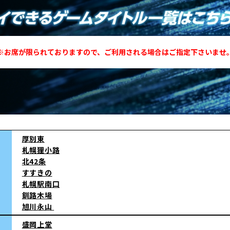
※お席が限られておりますので、ご利用される場合はご指定下さいませ
厚別東
札幌狸小路
北42条
すすきの
札幌駅南口
釧路木場
旭川永山
盛岡上堂