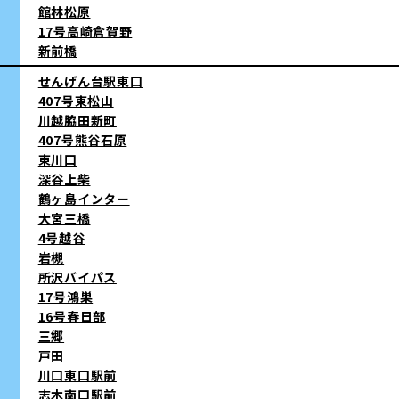
館林松原
17号高崎倉賀野
新前橋
せんげん台駅東口
407号東松山
川越脇田新町
407号熊谷石原
東川口
深谷上柴
鶴ヶ島インター
大宮三橋
4号越谷
岩槻
所沢バイパス
17号鴻巣
16号春日部
三郷
戸田
川口東口駅前
志木南口駅前