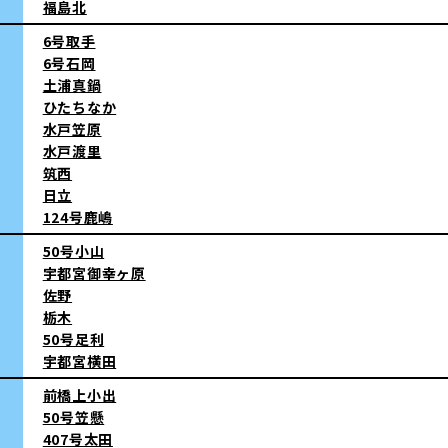
福島北
6号取手
6号石岡
土浦真鍋
ひたちなか
水戸笠原
水戸渡里
筑西
日立
124号鹿嶋
50号小山
宇都宮御幸ヶ原
佐野
栃木
50号足利
宇都宮横田
前橋上小出
50号笠懸
407号太田