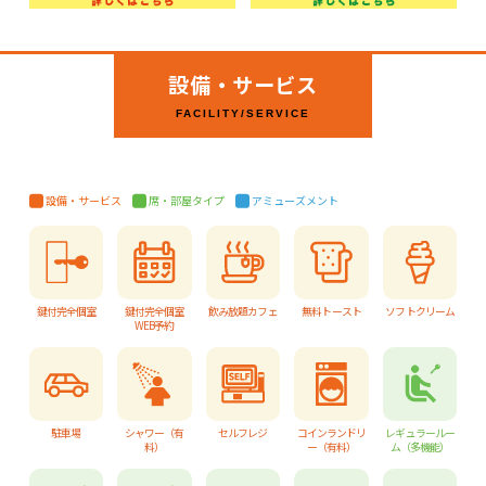
設備・サービス
FACILITY/SERVICE
設備・サービス
席・部屋タイプ
アミューズメント
鍵付完全個室
鍵付完全個室
飲み放題カフェ
無料トースト
ソフトクリーム
WEB予約
駐車場
シャワー（有
セルフレジ
コインランドリ
レギュラールー
料）
ー（有料）
ム（多機能）