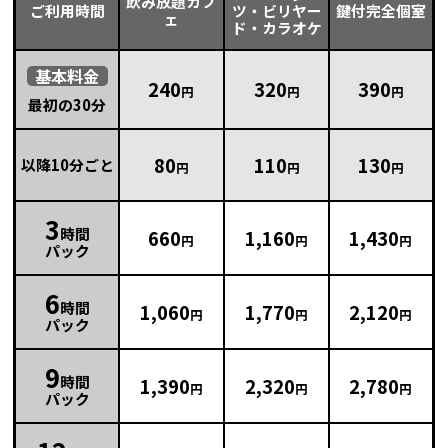
飲み放題カフ
ご利用時間
ツ・ビリヤー
鍵付完全個室
ェ
ド・カラオケ
基本
料金
240
320
390
円
円
円
最初の30分
80
110
130
以降10分ごと
円
円
円
3
時間
660
1,160
1,430
円
円
円
パック
6
時間
1,060
1,770
2,120
円
円
円
パック
9
時間
1,390
2,320
2,780
円
円
円
パック