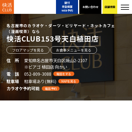
鍵付
完全個室
お問い合わせ
店舗検索
WEB予約
名古屋市のカラオケ・ダーツ・ビリヤード・ネットカフェ
（漫画喫茶）なら
快活CLUB153号天白植田店
フロアマップを見る
お食事メニューを見る
住 所
愛知県名古屋市天白区焼山2-2107
※ビアゴ 植田店 向かい
電 話
052-809-3088
電話をする
駐車場
駐車場あり(無料)
MAPを見る
カラオケ予約可能
電話予約