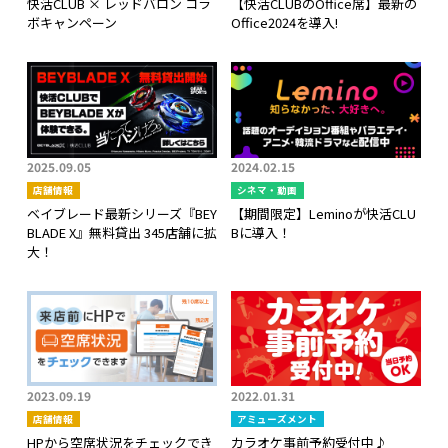
快活CLUB × レッドバロン コラ
【快活CLUBのOffice席】最新の
ボキャンペーン
Office2024を導入!
2025.09.05
2024.02.15
店舗情報
シネマ・動画
ベイブレード最新シリーズ『BEY
【期間限定】Leminoが快活CLU
BLADE X』無料貸出 345店舗に拡
Bに導入！
大！
2023.09.19
2022.01.31
店舗情報
アミューズメント
HPから空席状況をチェックでき
カラオケ事前予約受付中♪