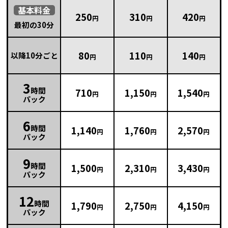
基本
料金
250
310
420
円
円
円
最初の30分
80
110
140
以降10分ごと
円
円
円
3
時間
710
1,150
1,540
円
円
円
パック
6
時間
1,140
1,760
2,570
円
円
円
パック
9
時間
1,500
2,310
3,430
円
円
円
パック
12
時間
1,790
2,750
4,150
円
円
円
パック