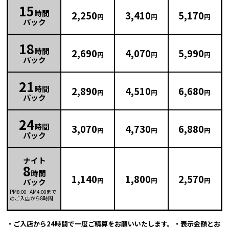
15
時間
2,250
3,410
5,170
円
円
円
パック
18
時間
2,690
4,070
5,990
円
円
円
パック
21
時間
2,890
4,510
6,680
円
円
円
パック
24
時間
3,070
4,730
6,880
円
円
円
パック
ナイト
8
時間
1,140
1,800
2,570
円
円
円
パック
PM8:00
-
AM4:00
まで
のご入店から8時間
・ご入店から24時間で一度ご精算をお願いいたします。・表示金額とお