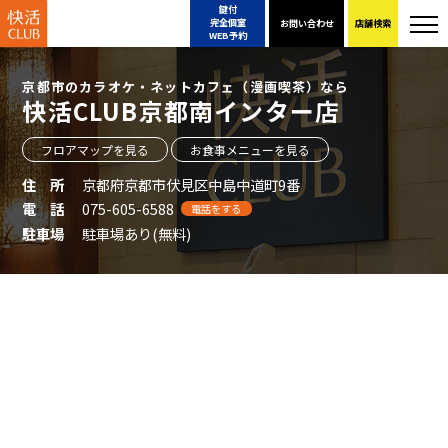
鍵付
完全個室
お問い合わせ
店舗検索
WEB予約
京都市のカラオケ・ネットカフェ（漫画喫茶）なら
快活CLUB京都南インター店
フロアマップを見る
お食事メニューを見る
住 所
京都府京都市伏見区中島中道町9番
電 話
075-605-6588
電話をする
駐車場
駐車場あり(無料)