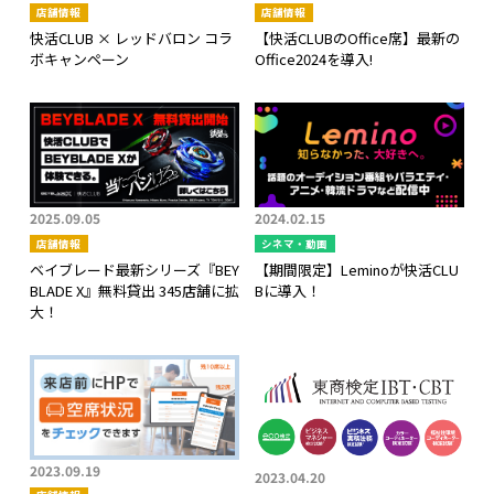
店舗情報
店舗情報
快活CLUB × レッドバロン コラ
【快活CLUBのOffice席】最新の
ボキャンペーン
Office2024を導入!
2025.09.05
2024.02.15
店舗情報
シネマ・動画
ベイブレード最新シリーズ『BEY
【期間限定】Leminoが快活CLU
BLADE X』無料貸出 345店舗に拡
Bに導入！
大！
2023.09.19
2023.04.20