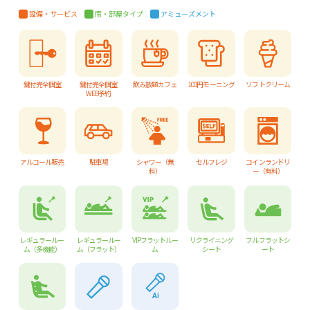
設備・サービス
席・部屋タイプ
アミューズメント
鍵付完全個室
鍵付完全個室
飲み放題カフェ
100円モーニング
ソフトクリーム
WEB予約
アルコール販売
駐車場
シャワー（無
セルフレジ
コインランドリ
料）
ー（有料）
レギュラールー
レギュラールー
VIPフラットルー
リクライニング
フルフラットシ
ム（多機能）
ム（フラット）
ム
シート
ート