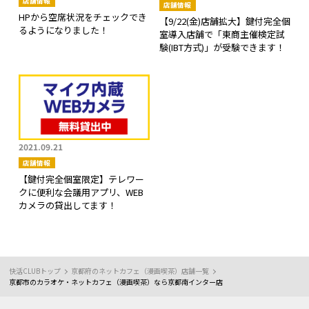
店舗情報
店舗情報
HPから空席状況をチェックでき
【9/22(金)店舗拡大】鍵付完全個
るようになりました！
室導入店舗で「東商主催検定試
験(IBT方式)」が受験できます！
2021.09.21
店舗情報
【鍵付完全個室限定】テレワー
クに便利な会議用アプリ、WEB
カメラの貸出してます！
快活CLUBトップ
京都府のネットカフェ（漫画喫茶）店舗一覧
京都市のカラオケ・ネットカフェ（漫画喫茶）なら京都南インター店