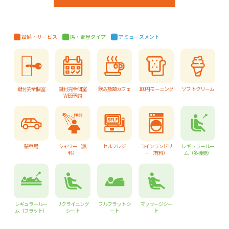
設備・サービス
席・部屋タイプ
アミューズメント
鍵付完全個室
鍵付完全個室
飲み放題カフェ
100円モーニング
ソフトクリーム
WEB予約
駐車場
シャワー（無
セルフレジ
コインランドリ
レギュラールー
料）
ー（有料）
ム（多機能）
レギュラールー
リクライニング
フルフラットシ
マッサージシー
ム（フラット）
シート
ート
ト