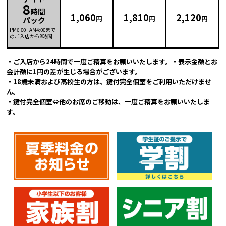
8
時間
1,060
1,810
2,120
円
円
円
パック
PM6:00
-
AM4:00
まで
のご入店から8時間
・ご入店から24時間で一度ご精算をお願いいたします。・表示金額とお
会計額に1円の差が生じる場合がございます。
・18歳未満および高校生の方は、鍵付完全個室をご利用いただけませ
ん。
・鍵付完全個室⇔他のお席のご移動は、一度ご精算をお願いいたしま
す。