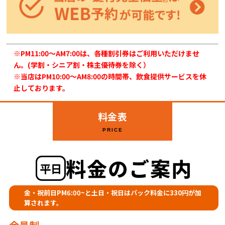
※PM11:00～AM7:00は、各種割引券はご利用いただけませ
ん。(学割・シニア割・株主優待券を除く）
※当店はPM10:00～AM8:00の時間帯、飲食提供サービスを休
止しております。
料金表
PRICE
料金のご案内
平日
金・祝前日PM6:00~と土日・祝日はパック料金に330円が加
算されます。