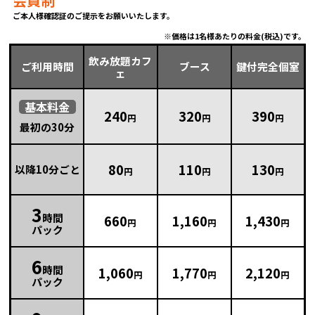
会員制
ご本人様確認証のご提示をお願いいたします。
価格は1名様あたりの料金(税込)です。
飲み放題カフ
ご利用時間
ブース
鍵付完全個室
ェ
基本
料金
240
320
390
円
円
円
最初の30分
80
110
130
以降10分ごと
円
円
円
3
時間
660
1,160
1,430
円
円
円
パック
6
時間
1,060
1,770
2,120
円
円
円
パック