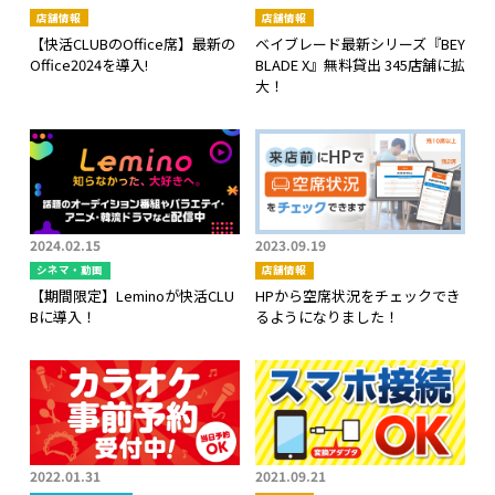
店舗情報
店舗情報
【快活CLUBのOffice席】最新の
ベイブレード最新シリーズ『BEY
Office2024を導入!
BLADE X』無料貸出 345店舗に拡
大！
2024.02.15
2023.09.19
シネマ・動画
店舗情報
【期間限定】Leminoが快活CLU
HPから空席状況をチェックでき
Bに導入！
るようになりました！
2022.01.31
2021.09.21