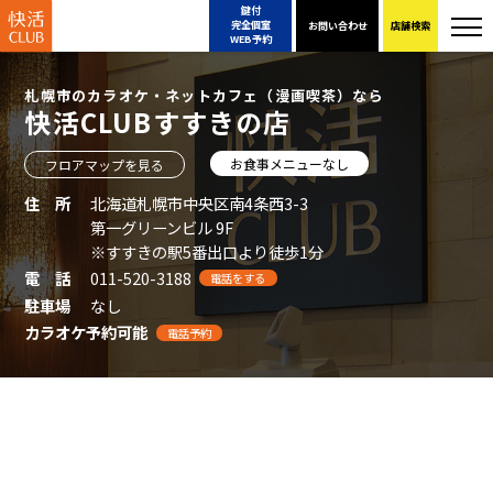
鍵付
完全個室
お問い合わせ
店舗検索
WEB予約
札幌市のカラオケ・ネットカフェ（漫画喫茶）なら
快活CLUBすすきの店
お食事メニューなし
フロアマップを見る
住 所
北海道札幌市中央区南4条西3-3
第一グリーンビル 9F
※すすきの駅5番出口より徒歩1分
電 話
011-520-3188
電話をする
駐車場
なし
カラオケ予約可能
電話予約