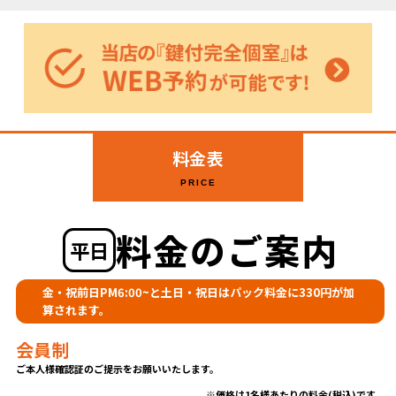
料金表
PRICE
料金のご案内
平日
金・祝前日PM6:00~と土日・祝日はパック料金に330円が加
算されます。
会員制
ご本人様確認証のご提示をお願いいたします。
価格は1名様あたりの料金(税込)です。