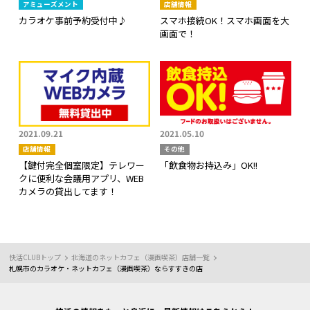
アミューズメント
店舗情報
カラオケ事前予約受付中♪
スマホ接続OK！スマホ画面を大
画面で！
2021.09.21
2021.05.10
店舗情報
その他
【鍵付完全個室限定】テレワー
「飲食物お持込み」OK!!
クに便利な会議用アプリ、WEB
カメラの貸出してます！
快活CLUBトップ
北海道のネットカフェ（漫画喫茶）店舗一覧
札幌市のカラオケ・ネットカフェ（漫画喫茶）ならすすきの店