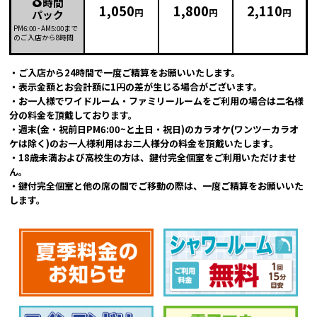
時間
1,050
1,800
2,110
円
円
円
パック
PM6:00
-
AM5:00
まで
のご入店から8時間
・ご入店から24時間で一度ご精算をお願いいたします。
・表示金額とお会計額に1円の差が生じる場合がございます。
・お一人様でワイドルーム・ファミリールームをご利用の場合は二名様
分の料金を頂戴しております。
・週末(金・祝前日PM6:00~と土日・祝日)のカラオケ(ワンツーカラオ
ケは除く)のお一人様利用はお二人様分の料金を頂戴いたします。
・18歳未満および高校生の方は、鍵付完全個室をご利用いただけませ
ん。
・鍵付完全個室と他の席の間でご移動の際は、一度ご精算をお願いいた
します。