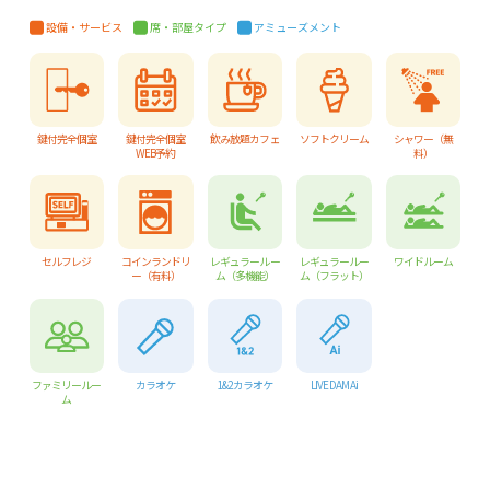
設備・サービス
席・部屋タイプ
アミューズメント
鍵付完全個室
鍵付完全個室
飲み放題カフェ
ソフトクリーム
シャワー（無
WEB予約
料）
セルフレジ
コインランドリ
レギュラールー
レギュラールー
ワイドルーム
ー（有料）
ム（多機能）
ム（フラット）
ファミリールー
カラオケ
1&2 カラオケ
LIVE DAM Ai
ム