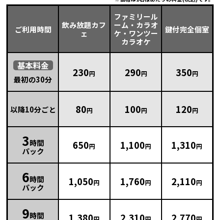
ファミリール
飲み放題カフ
ーム・カラオ
ご利用時間
鍵付完全個室
ェ
ケ・ワンツー
カラオケ
基本
料金
230
290
350
円
円
円
最初の30分
80
100
120
以降10分ごと
円
円
円
3
時間
650
1,100
1,310
円
円
円
パック
6
時間
1,050
1,760
2,110
円
円
円
パック
9
時間
1,380
2,310
2,770
円
円
円