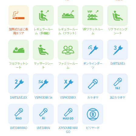
加熱式たばこ専
レギュラールー
レギュラールー
VIPフラットルー
リクライニング
用エリア
ム（多機能）
ム（フラット）
ム
シート
フルフラットシ
マッサージシー
ファミリールー
オンラインダー
DARTSLIVE3
ート
ト
ム
ツ
DARTSLIVE2 EX
VSPHOENIX S4
VSPHOENIX X
カラオケ
1&2 カラオケ
LIVE DAM WAO
LIVE DAM Ai
JOYSOUND MAX
ビリヤード
GO