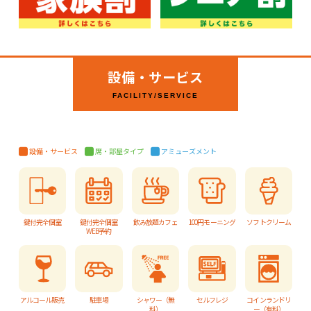
設備・サービス
FACILITY/SERVICE
設備・サービス
席・部屋タイプ
アミューズメント
鍵付完全個室
鍵付完全個室
飲み放題カフェ
100円モーニング
ソフトクリーム
WEB予約
アルコール販売
駐車場
シャワー（無
セルフレジ
コインランドリ
料）
ー（有料）