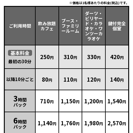
価格は1名様あたりの料金(税込)です。
ダーツ・
ビリヤー
ブース・
飲み放題
ド・カラ
鍵付完全
ご利用時間
ファミリ
カフェ
オケ・ワ
個室
ールーム
ンツーカ
ラオケ
基本
料金
250
310
330
420
円
円
円
円
最初の30分
80
110
120
140
以降10分ごと
円
円
円
円
3
時間
710
1,150
1,200
1,540
円
円
円
円
パック
6
時間
1,140
1,760
1,980
2,570
円
円
円
円
パック