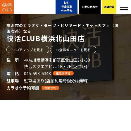
鍵付
完全個室
お問い合わせ
店舗検索
WEB予約
横浜市のカラオケ・ダーツ・ビリヤード・ネットカフェ（漫
画喫茶）なら
快活CLUB横浜北山田店
フロアマップを見る
お食事メニューを見る
住 所
神奈川県横浜市都筑区北山田3-1-50
快活スクエアビル 1F・2F(受付1F)
電 話
045-593-6348
電話をする
駐車場
駐車場あり(店舗利用時間分は無料)
カラオケ予約可能
電話予約