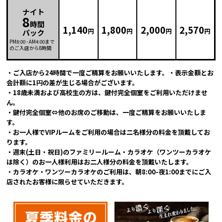
ナイト
8
時間
1,140
1,800
2,000
2,570
円
円
円
円
パック
PM8:00
-
AM4:00
まで
のご入店から8時間
・ご入店から24時間で一度ご精算をお願いいたします。・表示金額とお
会計額に1円の差が生じる場合がございます。
・18歳未満および高校生の方は、鍵付完全個室をご利用いただけませ
ん。
・鍵付完全個室⇔他のお席のご移動は、一度ご精算をお願いいたしま
す。
・お一人様でVIPルームをご利用の場合は二名様分の料金を頂戴してお
ります。
・週末(土日・祝日)のファミリールーム・カラオケ（ワンツーカラオケ
は除く）のお一人様利用はお二人様分の料金を頂戴いたします。
・カラオケ・ワンツーカラオケのご利用は、朝8:00-夜1:00までにご入
店されたお客様に限らせていただきます。