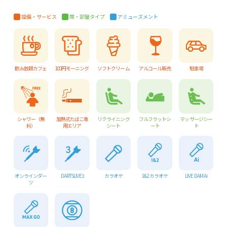
設備・サービス
席・部屋タイプ
アミューズメント
飲み放題カフェ
100円モーニング
ソフトクリーム
アルコール販売
駐車場
シャワー（無
加熱式たばこ専
リクライニング
フルフラットシ
マッサージシー
料）
用エリア
シート
ート
ト
オンラインダー
DARTSLIVE3
カラオケ
1&2 カラオケ
LIVE DAM Ai
ツ