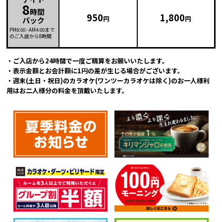
8
時間
950
1,800
円
円
パック
PM8:00
-
AM4:00
まで
のご入店から8時間
・ご入店から24時間で一度ご精算をお願いいたします。
・表示金額とお会計額に1円の差が生じる場合がございます。
・週末(土日・祝日)のカラオケ(ワンツーカラオケは除く)のお一人様利
用はお二人様分の料金を頂戴いたします。