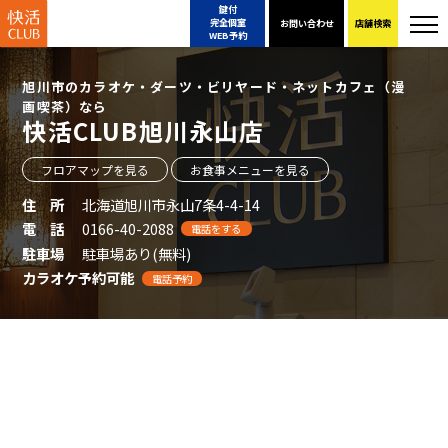
鍵付
完全個室
お問い合わせ
店舗検索
WEB予約
旭川市のカラオケ・ダーツ・ビリヤード・ネットカフェ（漫
画喫茶）なら
快活CLUB旭川永山店
フロアマップを見る
お食事メニューを見る
住 所
北海道旭川市永山7条4-4-14
電 話
0166-40-2088
電話をする
駐車場
駐車場あり(無料)
カラオケ予約可能
電話予約