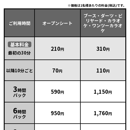
価格は1名様あたりの料金(税込)です。
ブース・ダーツ・ビ
リヤード・カラオ
ご利用時間
オープンシート
ケ・ワンツーカラオ
ケ
基本
料金
210
310
円
円
最初の30分
70
110
以降10分ごと
円
円
3
時間
590
1,150
円
円
パック
6
時間
950
1,760
円
円
パック