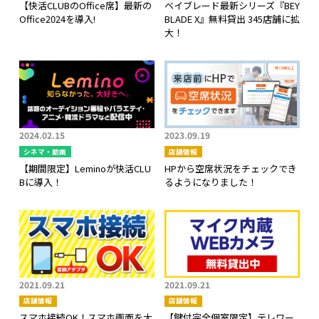
【快活CLUBのOffice席】最新の
ベイブレード最新シリーズ『BEY
Office2024を導入!
BLADE X』無料貸出 345店舗に拡
大！
2024.02.15
2023.09.19
シネマ・動画
店舗情報
【期間限定】Leminoが快活CLU
HPから空席状況をチェックでき
Bに導入！
るようになりました！
2021.09.21
2021.09.21
店舗情報
店舗情報
スマホ接続OK！スマホ画面を大
【鍵付完全個室限定】テレワー