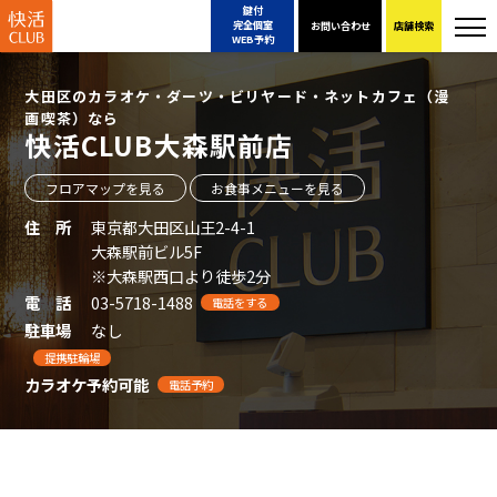
鍵付
完全個室
お問い合わせ
店舗検索
WEB予約
大田区のカラオケ・ダーツ・ビリヤード・ネットカフェ（漫
画喫茶）なら
快活CLUB大森駅前店
フロアマップを見る
お食事メニューを見る
住 所
東京都大田区山王2-4-1
大森駅前ビル5F
※大森駅西口より徒歩2分
電 話
03-5718-1488
電話をする
駐車場
なし
提携駐輪場
カラオケ予約可能
電話予約