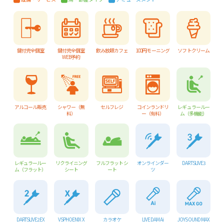
鍵付完全個室
鍵付完全個室
飲み放題カフェ
100円モーニング
ソフトクリーム
WEB予約
アルコール販売
シャワー（無
セルフレジ
コインランドリ
レギュラールー
料）
ー（有料）
ム（多機能）
レギュラールー
リクライニング
フルフラットシ
オンラインダー
DARTSLIVE3
ム（フラット）
シート
ート
ツ
DARTSLIVE2 EX
VSPHOENIX X
カラオケ
LIVE DAM Ai
JOYSOUND MAX