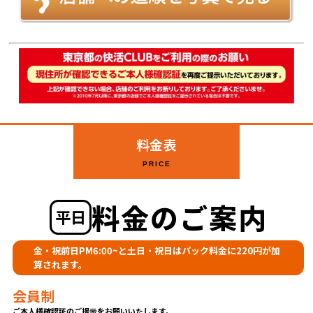
料金表
PRICE
料金のご案内
平日
金・祝前日PM6:00~と土日・祝日はパック料金に220円が加
算されます。
会員制
ご本人様確認証のご提示をお願いいたします。