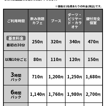
価格は1名様あたりの料金(税込)です。
ダーツ・
飲み放題
ビリヤー
鍵付完全
ご利用時間
ブース
カフェ
ド・カラ
個室
オケ
基本
料金
250
320
340
470
円
円
円
円
最初の30分
80
110
120
150
以降10分ごと
円
円
円
円
3
時間
710
1,200
1,250
1,680
円
円
円
円
パック
6
時間
1,140
1,760
1,980
2,700
円
円
円
円
パック