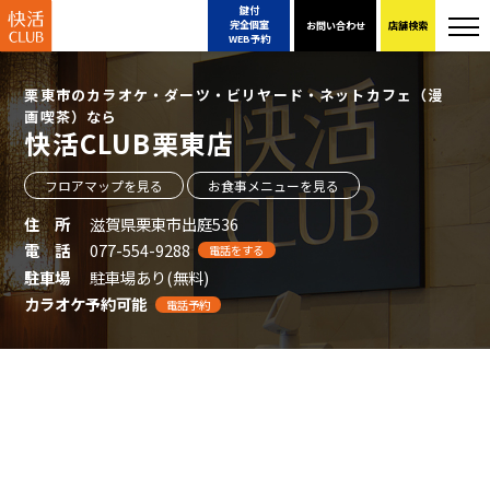
鍵付
完全個室
お問い合わせ
店舗検索
WEB予約
栗東市のカラオケ・ダーツ・ビリヤード・ネットカフェ（漫
画喫茶）なら
快活CLUB栗東店
フロアマップを見る
お食事メニューを見る
住 所
滋賀県栗東市出庭536
電 話
077-554-9288
電話をする
駐車場
駐車場あり(無料)
カラオケ予約可能
電話予約