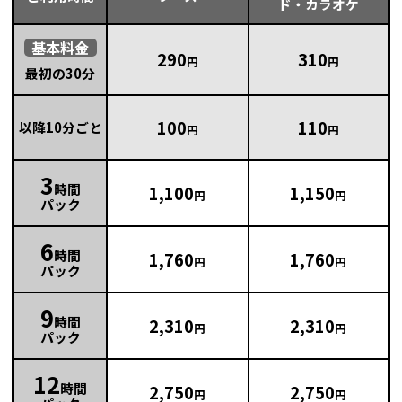
ド・カラオケ
基本
料金
290
310
円
円
最初の30分
100
110
以降10分ごと
円
円
3
時間
1,100
1,150
円
円
パック
6
時間
1,760
1,760
円
円
パック
9
時間
2,310
2,310
円
円
パック
12
時間
2,750
2,750
円
円