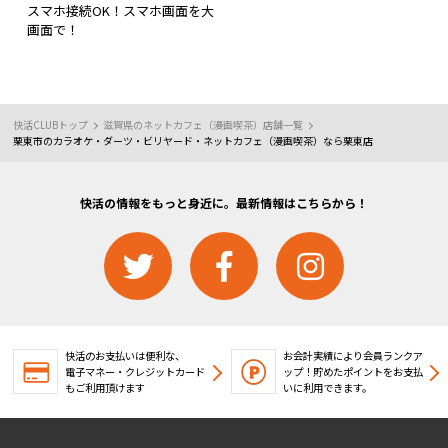
スマホ接続OK！スマホ画面を大
画面で！
快活CLUBトップ
滋賀県のネットカフェ（漫画喫茶）店舗一覧
栗東市のカラオケ・ダーツ・ビリヤード・ネットカフェ（漫画喫茶）なら栗東店
快活の情報をもっと身近に。最新情報はこちらから！
快活のお支払いは便利な、
お会計実績により会員ランクア
電子マネー・クレジットカード
ップ！
貯めたポイントをお支払
もご利用頂けます
いに利用できます。