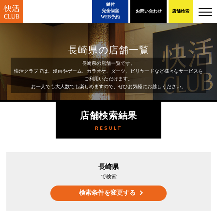
鍵付
完全個室
お問い合わせ
店舗検索
WEB予約
長崎県の店舗一覧
長崎県の店舗一覧です。
快活クラブでは、漫画やゲーム、カラオケ、ダーツ、ビリヤードなど様々なサービスを
ご利用いただけます。
お一人でも大人数でも楽しめますので、ぜひお気軽にお越しください。
店舗検索結果
RESULT
長崎県
で検索
検索条件を変更する