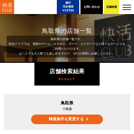
鍵付
完全個室
お問い合わせ
店舗検索
WEB予約
鳥取県の店舗一覧
鳥取県の店舗一覧です。
快活クラブでは、漫画やゲーム、カラオケ、ダーツ、ビリヤードなど様々なサービスを
ご利用いただけます。
お一人でも大人数でも楽しめますので、ぜひお気軽にお越しください。
店舗検索結果
RESULT
鳥取県
で検索
検索条件を変更する