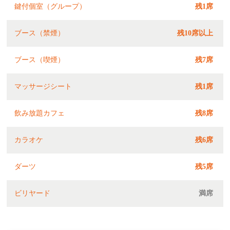
鍵付個室（グループ）
残1席
ブース（禁煙）
残10席以上
ブース（喫煙）
残7席
マッサージシート
残1席
飲み放題カフェ
残8席
カラオケ
残6席
ダーツ
残5席
ビリヤード
満席