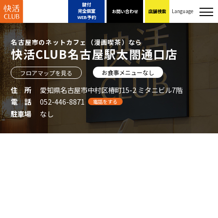
鍵付
Language
完全個室
お問い合わせ
店舗検索
WEB予約
名古屋市のネットカフェ（漫画喫茶）なら
快活CLUB名古屋駅太閤通口店
お食事メニューなし
フロアマップを見る
住 所
愛知県名古屋市中村区椿町15-2 ミタニビル7階
電 話
052-446-8871
電話をする
駐車場
なし