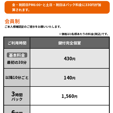
金・祝前日PM6:00~と土日・祝日はパック料金に330円が加
算されます。
会員制
ご本人様確認証のご提示をお願いいたします。
価格は1名様あたりの料金(税込)です。
ご利用時間
鍵付完全個室
基本
料金
430
円
最初の30分
140
以降10分ごと
円
3
時間
1,560
円
パック
6