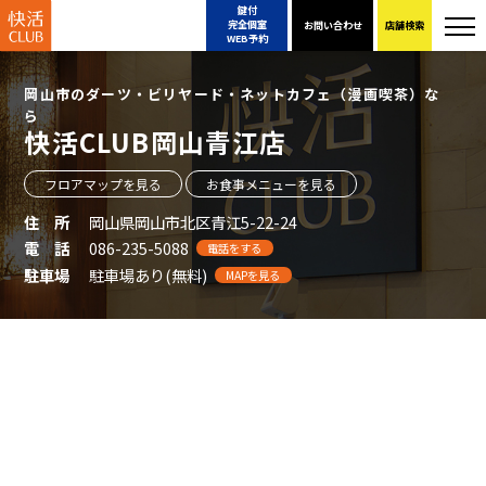
鍵付
完全個室
お問い合わせ
店舗検索
WEB予約
岡山市のダーツ・ビリヤード・ネットカフェ（漫画喫茶）な
ら
快活CLUB岡山青江店
フロアマップを見る
お食事メニューを見る
住 所
岡山県岡山市北区青江5-22-24
電 話
086-235-5088
電話をする
駐車場
駐車場あり(無料)
MAPを見る