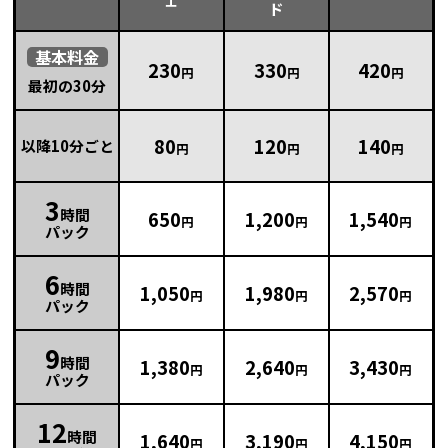
ド
基本
料金
230
330
420
円
円
円
最初の30分
80
120
140
以降10分ごと
円
円
円
3
時間
650
1,200
1,540
円
円
円
パック
6
時間
1,050
1,980
2,570
円
円
円
パック
9
時間
1,380
2,640
3,430
円
円
円
パック
12
時間
1,640
3,190
4,150
円
円
円