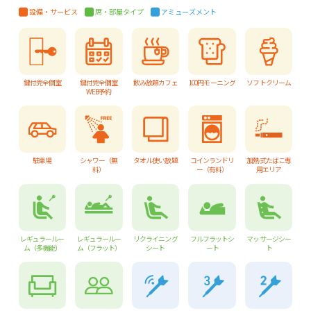
設備・サービス
席・部屋タイプ
アミューズメント
鍵付完全個室
鍵付完全個室
飲み放題カフェ
100円モーニング
ソフトクリーム
WEB予約
駐車場
シャワー（無
タオル使い放題
コインランドリ
加熱式たばこ専
料）
ー（有料）
用エリア
レギュラールー
レギュラールー
リクライニング
フルフラットシ
マッサージシー
ム（多機能）
ム（フラット）
シート
ート
ト