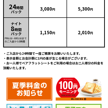
24
時間
3,080
5,300
円
円
パック
ナイト
8
時間
1,150
2,010
円
円
パック
PM6:00
-
AM5:00
まで
のご入店から8時間
・ご入店から24時間で一度ご精算をお願いいたします。
・表示金額とお会計額に1円の差が生じる場合がございます。
・お一人様でペアフラットシートをご利用の場合はお二人様分の料金を
頂戴いたします。