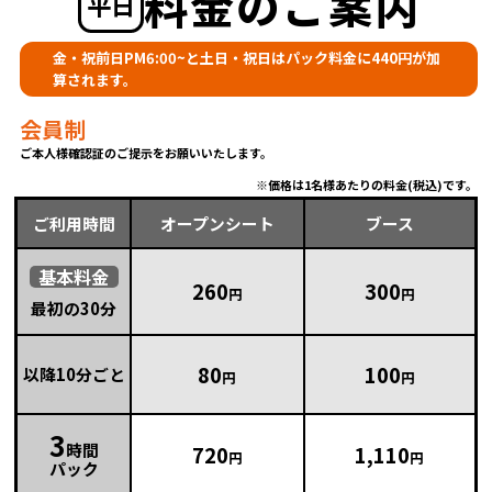
料金のご案内
平日
金・祝前日PM6:00~と土日・祝日はパック料金に440円が加
算されます。
会員制
ご本人様確認証のご提示をお願いいたします。
価格は1名様あたりの料金(税込)です。
ご利用時間
オープンシート
ブース
基本
料金
260
300
円
円
最初の30分
80
100
以降10分ごと
円
円
3
時間
720
1,110
円
円
パック