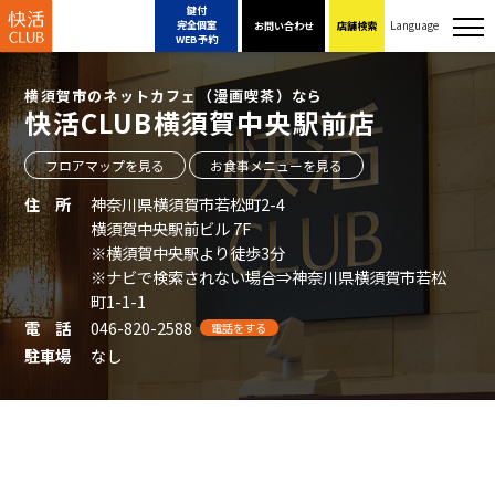
鍵付
Language
完全個室
お問い合わせ
店舗検索
WEB予約
横須賀市のネットカフェ（漫画喫茶）なら
快活CLUB横須賀中央駅前店
フロアマップを見る
お食事メニューを見る
住 所
神奈川県横須賀市若松町2-4
横須賀中央駅前ビル 7F
※横須賀中央駅より徒歩3分
※ナビで検索されない場合⇒神奈川県横須賀市若松
町1-1-1
電 話
046-820-2588
電話をする
駐車場
なし